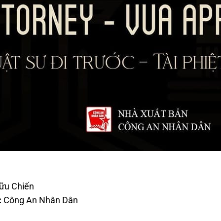
ữu Chiến
:
Công An Nhân Dân