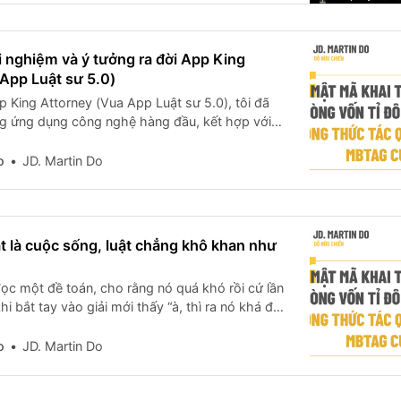
 nghiệm và ý tưởng ra đời App King
App Luật sư 5.0)
p King Attorney (Vua App Luật sư 5.0), tôi đã
ng ứng dụng công nghệ hàng đầu, kết hợp với
t pháp, tôi đã dần hoàn thiện ý tưởng của mình,
ột sản phẩm có thể đáp
o
JD. Martin Do
 là cuộc sống, luật chẳng khô khan như
ọc một đề toán, cho rằng nó quá khó rồi cứ lần
khi bắt tay vào giải mới thấy “à, thì ra nó khá đơn
ỉ là do mình tưởng tượng ra mà thôi”? Pháp luật
o
JD. Martin Do