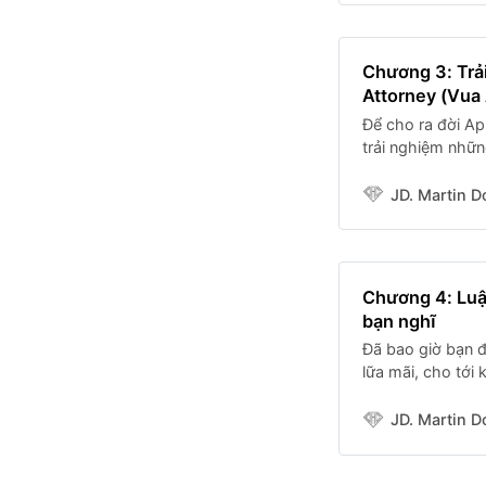
Chương 3: Trải
Attorney (Vua 
Để cho ra đời Ap
trải nghiệm nhữ
kiến thức về luậ
nhằm đem đến m
JD. Martin D
Chương 4: Luật
bạn nghĩ
Đã bao giờ bạn đ
lữa mãi, cho tới 
giản, quá khó ch
chính là một
JD. Martin D