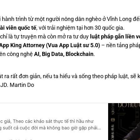
i hành trình từ một người nông dân nghèo ở Vĩnh Long đến
ài viên quốc tế
, với trải nghiệm tại hơn 30 quốc gia.
hỉ là tự truyện mà còn mở ra tư duy
luật pháp gắn liền v
App King Attorney (Vua App Luật sư 5.0)
– nền tảng pháp
rên công nghệ
AI, Big Data, Blockchain
.
t ra rất đơn giản, nếu ta hiểu và sống theo pháp luật, sẽ
– JD. Martin Do
c giả, Theo các khảo sát thực tế thì hầu như
g suốt cả cuộc đời mà không bao giờ gặp phải
 pháp. Bản thân tôi là một người như thế và còn