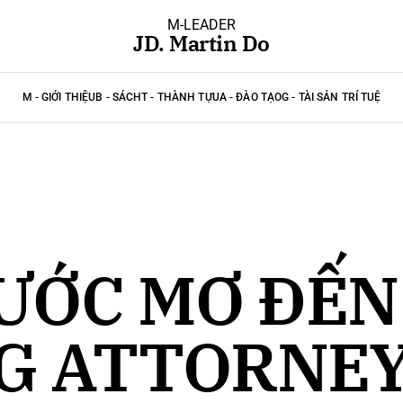
M-LEADER
JD. Martin Do
M - GIỚI THIỆU
B - SÁCH
T - THÀNH TỰU
A - ĐÀO TẠO
G - TÀI SẢN TRÍ TUỆ
 ƯỚC MƠ ĐẾN
G ATTORNEY