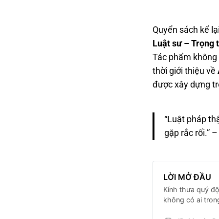
Quyển sách kể lạ
Luật sư – Trọng t
Tác phẩm không c
thời giới thiệu về
được xây dựng t
“Luật pháp thậ
gặp rắc rối.” 
LỜI MỞ ĐẦU
Kính thưa quý độ
không có ai tron
vấn đề gì về luật