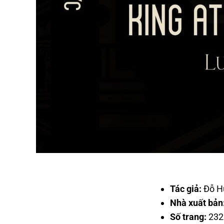
Tác giả:
Đỗ H
Nhà xuất bản
Số trang:
232