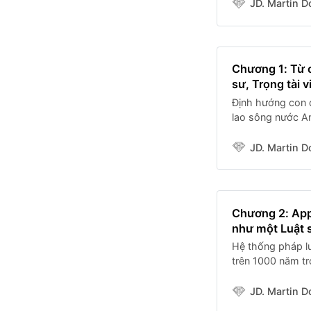
hơn thế nữa, tôi
JD. Martin D
Chương 1: Từ 
sư, Trọng tài v
Định hướng con đ
lao sông nước An
Long Hồ, tỉnh Vĩ
chân chất nhưng 
JD. Martin D
Chương 2: App
như một Luật 
Hệ thống pháp l
trên 1000 năm tr
vua trị vì đã qua
các văn bản pháp
JD. Martin D