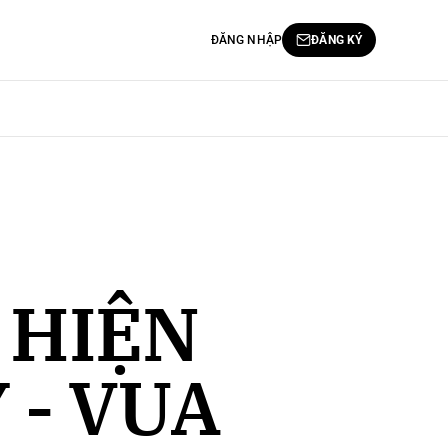
ĐĂNG NHẬP
ĐĂNG KÝ
 HIỆN
 - VUA