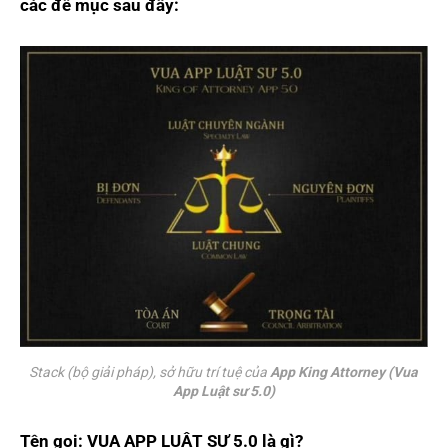
các đề mục sau đây:
Stack (bộ giải pháp), sở hữu trí tuệ của 
App King Attorney (Vua 
App Luật sư 5.0)
Tên gọi: VUA APP LUẬT SƯ 5.0 là gì?