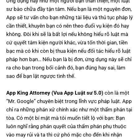
Ứng dụng này như một người bạn thân thiện, một luật
sư bào chữa đầy tận tâm. Nếu bạn là một nguyên đơn,
App sẽ tư vấn cho bạn những tài liệu và thủ tục pháp lý
cần thiết, khuyên bạn có nên theo đuổi vụ kiện đó hay
không. Đôi khi sẽ là bất lợi nếu không hiểu rõ luật mà
cứ quyết tâm kiện người khác, vừa tốn thời gian, tiền
bạc mà có khi còn bị thua kiện nếu đối tác hiểu rõ luật
pháp hơn bạn… Nếu bạn là bị đơn, ứng dụng này sẽ chỉ
ra cho bạn trong bối cảnh đó, bạn đúng hay sai, làm
sao để bạn lật ngược tình thế.
App King Attorney (Vua App Luật sư 5.0)
còn là một
“Mr. Google” chuyên biệt trong lĩnh vực pháp luật. App
chỉ ra những phán xử chính xác như một thẩm phán tại
tòa. Có một bí mật mà tôi muốn tiết lộ với bạn: Bạn
luôn nghĩ rằng phán quyết của thẩm phán phụ thuộc
vào may rủi và ta thì cứ phó mặc cho đến khi nhận