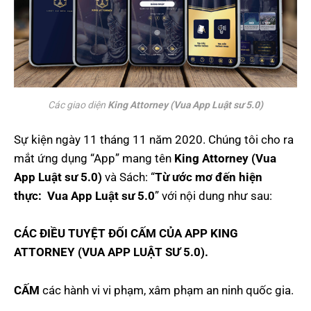
Các giao diện 
King Attorney (Vua App Luật sư 5.0)
Sự kiện ngày 11 tháng 11 năm 2020. Chúng tôi cho ra
mắt ứng dụng “App” mang tên
King Attorney (Vua
App Luật sư 5.0)
và Sách: “
Từ ước mơ đến hiện
thực: Vua App Luật sư 5.0
” với nội dung như sau:
CÁC ĐIỀU TUYỆT ĐỐI CẤM CỦA APP KING
ATTORNEY (VUA APP LUẬT SƯ 5.0).
CẤM
các hành vi vi phạm, xâm phạm an ninh quốc gia.