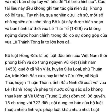
và một bản chép tay với tiêu đề “Lê triều hình sự”. Các
tài liệu này đều không ghi tên tác giả niên đại, không
có lời tựa… Tuy nhiên, qua nghiên cứu lịch sử, một số
nhà nghiên cứu cho rằng Bộ luật này được biên soạn
và ban hành từ thời vua Lê Thái Tổ (1428) và không
ngừng được hoàn chỉnh, trong đó, có sự đóng góp của
vua Lê Thánh Tông là to lớn hơn cả.
Bộ luật Hồng Đức là bộ luật đầu tiên của Việt Nam thời
phong kiến và do trạng nguyên Vũ Kiệt (sinh năm
1453), quê ở xã Yên Việt, huyện Siêu Loại, phủ Thuận
An, trấn Kinh Bắc xưa, nay là thôn Cửu Yên, xã Ngũ
Thái, huyện Thuận Thành, tỉnh Bắc Ninh đề xuất với vua
Lê Thánh Tông về phép trị nước cũng sắc sảo không
thua kém gì Vệ Ưởng (Trung Quốc) gồm có: 06 quyển,
13 chương với 722 điều, nội dung cơ bản của bộ luật
thuộc nhiều lĩnh vực pháp luật khác nhau như: Luật