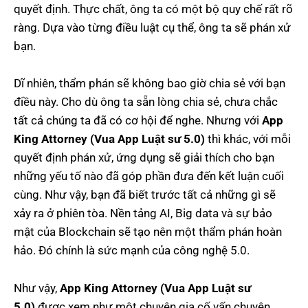
quyết định. Thực chất, ông ta có một bộ quy chế rất rõ
ràng. Dựa vào từng điều luật cụ thể, ông ta sẽ phán xử
bạn.
Dĩ nhiên, thẩm phán sẽ không bao giờ chia sẻ với bạn
điều này. Cho dù ông ta sẵn lòng chia sẻ, chưa chắc
tất cả chúng ta đã có cơ hội để nghe. Nhưng với
App
King Attorney (Vua App Luật sư 5.0)
thì khác, với mỗi
quyết định phán xử, ứng dụng sẽ giải thích cho bạn
những yếu tố nào đã góp phần đưa đến kết luận cuối
cùng. Như vậy, bạn đã biết trước tất cả những gì sẽ
xảy ra ở phiên tòa. Nền tảng AI, Big data và sự bảo
mật của Blockchain sẽ tạo nên một thẩm phán hoàn
hảo. Đó chính là sức mạnh của công nghệ 5.0.
Như vậy,
App King Attorney (Vua App Luật sư
5.0)
được xem như một chuyên gia cố vấn chuyên