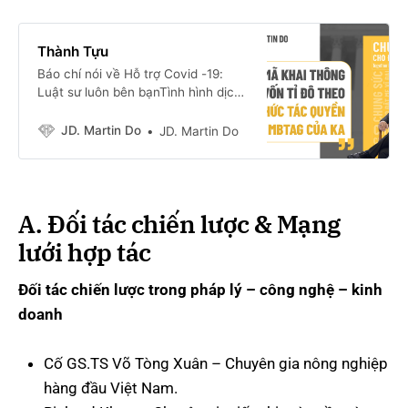
Thành Tựu
Báo chí nói về Hỗ trợ Covid -19:
Luật sư luôn bên bạnTình hình dịch
bệnh Covid-19 ở nước ta hiện nay
đang trong giai đoạn diễn biến vô
JD. Martin Do
JD. Martin Do
cùng phức tạp.Báo Ngày mới
OnlineThành Nguyễn Báo Ngày mới
OnlineLuật sư Đỗ Hữu Chiến ra mắt
App 5.0Vừa
A. Đối tác chiến lược & Mạng
lưới hợp tác
Đối tác chiến lược trong pháp lý – công nghệ – kinh
doanh
Cố GS.TS Võ Tòng Xuân – Chuyên gia nông nghiệp
hàng đầu Việt Nam.