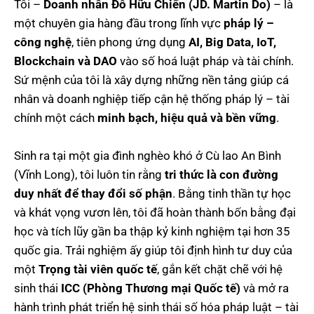
Tôi –
Doanh nhân Đỗ Hữu Chiến (JD. Martin Do)
– là
một chuyên gia hàng đầu trong lĩnh vực
pháp lý –
công nghệ
, tiên phong ứng dụng
AI, Big Data, IoT,
Blockchain và DAO
vào số hoá luật pháp và tài chính.
Sứ mệnh của tôi là xây dựng những nền tảng giúp cá
nhân và doanh nghiệp tiếp cận hệ thống pháp lý – tài
chính một cách
minh bạch, hiệu quả và bền vững
.
Sinh ra tại một gia đình nghèo khó ở Cù lao An Bình
(Vĩnh Long), tôi luôn tin rằng
tri thức là con đường
duy nhất để thay đổi số phận
. Bằng tinh thần tự học
và khát vọng vươn lên, tôi đã hoàn thành bốn bằng đại
học và tích lũy gần ba thập kỷ kinh nghiệm tại hơn 35
quốc gia. Trải nghiệm ấy giúp tôi định hình tư duy của
một
Trọng tài viên quốc tế
, gắn kết chặt chẽ với hệ
sinh thái
ICC (Phòng Thương mại Quốc tế)
và mở ra
hành trình phát triển hệ sinh thái số hóa pháp luật – tài