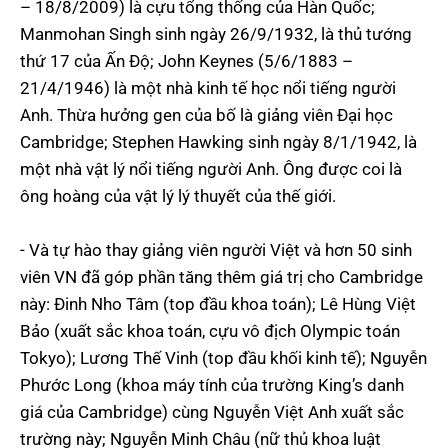
– 18/8/2009) là cựu tổng thống của Hàn Quốc;
Manmohan Singh sinh ngày 26/9/1932, là thủ tướng
thứ 17 của Ấn Độ; John Keynes (5/6/1883 –
21/4/1946) là một nhà kinh tế học nổi tiếng người
Anh. Thừa hưởng gen của bố là giảng viên Đại học
Cambridge; Stephen Hawking sinh ngày 8/1/1942, là
một nhà vật lý nổi tiếng người Anh. Ông được coi là
ông hoàng của vật lý lý thuyết của thế giới.
- Và tự hào thay giảng viên người Việt và hơn 50 sinh
viên VN đã góp phần tăng thêm giá trị cho Cambridge
này: Đinh Nho Tâm (top đầu khoa toán); Lê Hùng Việt
Bảo (xuất sắc khoa toán, cựu vô địch Olympic toán
Tokyo); Lương Thế Vinh (top đầu khối kinh tế); Nguyễn
Phước Long (khoa máy tính của trường King’s danh
giá của Cambridge) cùng Nguyễn Việt Anh xuất sắc
trường này; Nguyễn Minh Châu (nữ thủ khoa luật